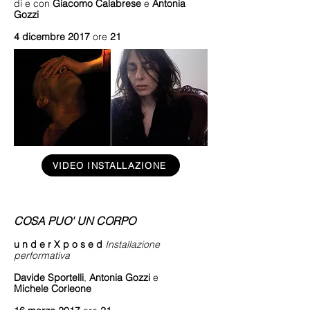
di e con
Giacomo Calabrese
e
Antonia
Gozzi
4 dicembre 2017
ore
21
VIDEO INSTALLAZIONE
COSA PUO' UN CORPO
u n d e r X p o s e d
Installazione
performativa
Davide Sportelli
,
Antonia Gozzi
e
Michele Corleone