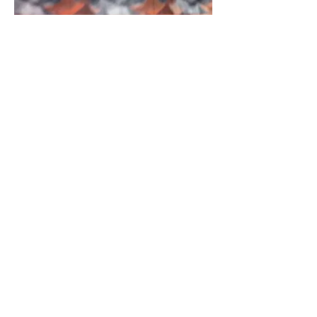
COSA PUO' UN CORPO
28/10 #2_GIACOMO CALABRESE
installazione di corpo vivente
3 EVENTI
performativi in occasione di
RAW
Rome Art Week
e della mostra
ATONAL
di
ATONAL Collective
28 ottobre 2016
ore
21