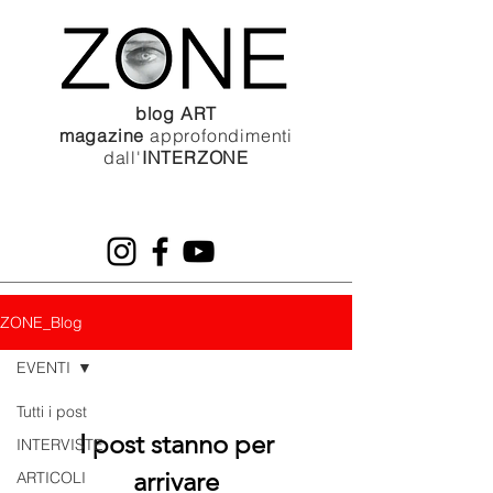
blog ART
magazine
approfondimenti
dall'
INTERZONE
ZONE_Blog
EVENTI
Tutti i post
I post stanno per
INTERVISTE
arrivare
ARTICOLI