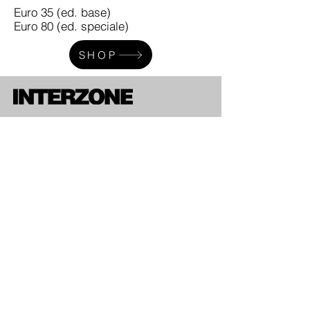
Euro 35 (ed. base)
Euro 80 (ed. speciale)
SHOP
CONTACT
Via Macerata 46 - 00176 Roma (I)
T.
+393475446148
info@interzonegalleria.it
HOUERS
Martedì - Venerdì, 15 - 20
Sabato 11-13 & 16-20
NEWSLETTER