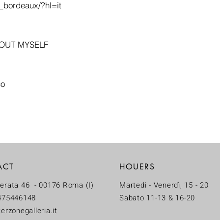
_bordeaux/?hl=it
BOUT MYSELF
co
ACT
HOUERS
erata 46 - 00176 Roma (I)
Martedì - Venerdì, 15 - 20
475446148
Sabato 11-13 & 16-20
erzonegalleria.it