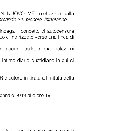
E UN NUOVO ME, realizzato dalla
ersando 24, piccole, istantanee
.
ndaga il concetto di autocensura
o e indirizzato verso una linea di
n disegni, collage, manipolazioni
 intimo diario quotidiano in cui si
d’autore in tiratura limitata della
ennaio 2019 alle ore 19.
o a fare i conti con me stessa, col mio