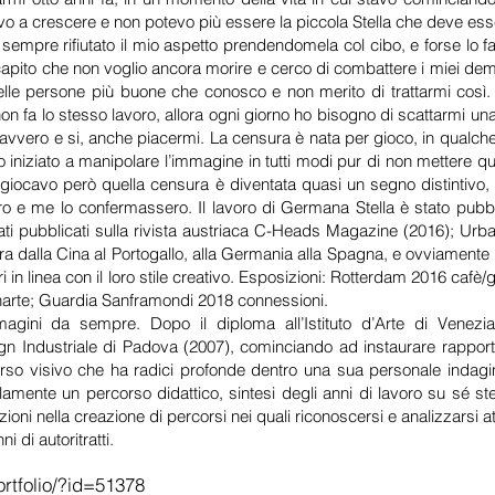
iavo a crescere e non potevo più essere la piccola Stella che deve
empre rifiutato il mio aspetto prendendomela col cibo, e forse lo 
 capito che non voglio ancora morire e cerco di combattere i miei d
e persone più buone che conosco e non merito di trattarmi così. Gl
on fa lo stesso lavoro, allora ogni giorno ho bisogno di scattarmi un
avvero e si, anche piacermi. La censura è nata per gioco, in qualc
niziato a manipolare l’immagine in tutti modi pur di non mettere quei
iocavo però quella censura è diventata quasi un segno distintivo, 
ro e me lo confermassero. Il lavoro di Germana Stella è stato pubbli
ati pubblicati sulla rivista austriaca C-Heads Magazine (2016); Ur
ra dalla Cina al Portogallo, alla Germania alla Spagna, e ovviamente l’I
i in linea con il loro stile creativo. Esposizioni: Rotterdam 2016 cafè/
arte; Guardia Sanframondi 2018 connessioni.
magini da sempre. Dopo il diploma all’Istituto d’Arte di Venezi
gn Industriale di Padova (2007), cominciando ad instaurare rapporti 
orso visivo che ha radici profonde dentro una sua personale indagin
elamente un percorso didattico, sintesi degli anni di lavoro su sé 
oni nella creazione di percorsi nei quali riconoscersi e analizzarsi a
i di autoritratti.
rtfolio/?id=51378