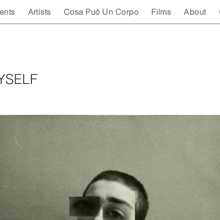
ents
Artists
Cosa Può Un Corpo
Films
About
YSELF