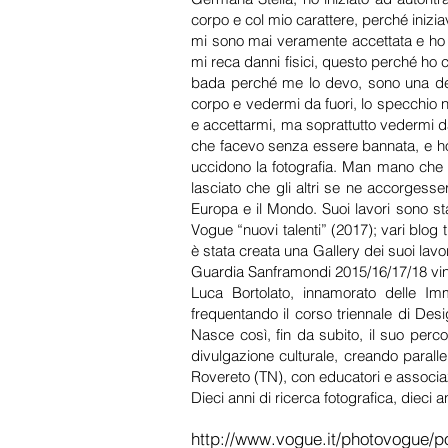
corpo e col mio carattere, perché iniz
mi sono mai veramente accettata e ho s
mi reca danni fisici, questo perché ho
bada perché me lo devo, sono una dell
corpo e vedermi da fuori, lo specchio n
e accettarmi, ma soprattutto vedermi d
che facevo senza essere bannata, e ho i
uccidono la fotografia. Man mano che g
lasciato che gli altri se ne accorgesse
Europa e il Mondo. Suoi lavori sono st
Vogue “nuovi talenti” (2017); vari blog t
è stata creata una Gallery dei suoi lavor
Guardia Sanframondi 2015/16/17/18 vin
Luca Bortolato, innamorato delle Im
frequentando il corso triennale di Desi
Nasce così, fin da subito, il suo perc
divulgazione culturale, creando parall
Rovereto (TN), con educatori e associazi
Dieci anni di ricerca fotografica, dieci ann
http://www.vogue.it/photovogue/po