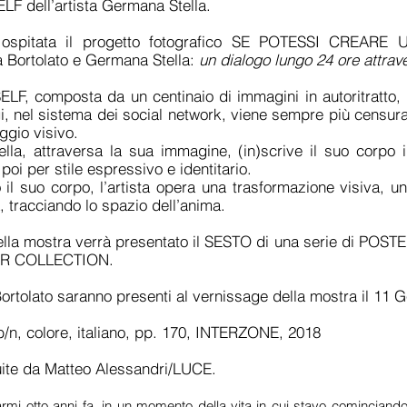
 dell’artista Germana Stella.
arà ospitata il progetto fotografico SE POTESSI CREAR
ca Bortolato e Germana Stella:
un dialogo lungo 24 ore attrav
 composta da un centinaio di immagini in autoritratto, i
, nel sistema dei social network, viene sempre più censurat
ggio visivo.
lla, attraversa la sua immagine, (in)scrive il suo corpo i
poi per stile espressivo e identitario.
 il suo corpo, l’artista opera una trasformazione visiva, un
, tracciando lo spazio dell’anima.
lla mostra verrà presentato il SESTO di una serie di POSTER 
ER COLLECTION.
Bortolato saranno presenti al vernissage della mostra il 11 G
, colore, italiano, pp. 170, INTERZONE, 2018
ite da Matteo Alessandri/LUCE.
rarmi otto anni fa, in un momento della vita in cui stavo cominciand