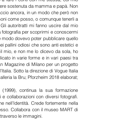
 essere sostenuta da mamma e papà. Non
faccio ancora, in un modo che però non
emoni come posso, o comunque tenerli a
i autoritratti mi fanno uscire dal mio
a fotografia per scoprirmi e conoscermi
he modo dovevo poter pubblicare quello
 pallini odiosi che sono anti estetici e
il mio, e non me lo dicevo da sola, ho
cato in varie forme e in vari paesi tra
ban Magazine di Milano per un progetto
talia. Sotto la direzione di Vogue Italia
galleria la Bru; Pforzheim 2018 elaborat;
a (1999), continua la sua formazione
e collaborazioni con diversi fotografi.
e nell’Identità. Crede fortemente nella
stesso. Collabora con il museo MART di
ttraverso le immagini.