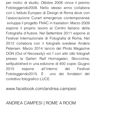
per motivi di studio. Ottobre 2008 vince il premio
Fotoleggendo2008. Nello stesso anno collabora
con L’Istituto Europeo di Design di Roma dove con
l’associazione Curart emergenze contemporanee
sviluppa il progetto FNAC in traslation. Marzo 2009
espone il proprio lavoro al Centro Italiano della
Fotografia d’Autore. Nel Settembre 2011 espone al
Festival Internazionale di Fotografia di Roma. Nel
2012 collabora con il fotografo svedese Anders
Petersen. Marzo 2014 lancio del Photo Magazine
OON (Out of Necessity) vol.1 con altri otto fotografi
presso la Galleri Ralf Hornsgatan, Stoccolma,
selfpublished in una edizione di 400 copie. Giugno
2015 espone all’interno del Festival
Fotoleggendo2015. È uno dei fondatori del
collettivo fotografico LUCE.
www.facebook.com/andrea.campesi
ANDREA CAMPESI | ROME A ROOM
a cura di Matteo Alessandri e Michele
Corleone
in mostra
14.06.2016
|
16.09.2016
martedì - venerdì
, ore 15 – 20
sabato
, su appuntamento telefonico