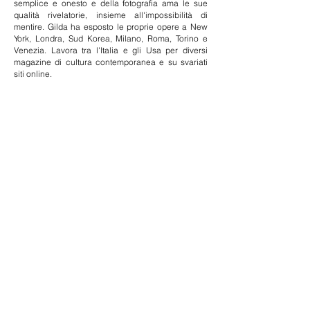
semplice e onesto e della fotografia ama le sue
qualità rivelatorie, insieme all'impossibilità di
mentire. Gilda ha esposto le proprie opere a New
York, Londra, Sud Korea, Milano, Roma, Torino e
Venezia. Lavora tra l'Italia e gli Usa per diversi
magazine di cultura contemporanea e su svariati
siti online.
www.gildalouisealoisi.tumblr.com/
www.luce.works
GILDA LOUISE ALOISI | STARDUST
a cura di Lorenzo Castore
in mostra
01.04.2016
|
29.04.2016
martedì - venerdì
, ore 15 – 20
sabato
, su appuntamento telefonico
Previous
Next