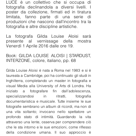
LUCE è un collettivo che si occupa di
fotografia declinandola a diversi livelli. I
poster da collezione, firmati ed in tiratura
limitata, fanno parte di una serie di
produzioni che nascono dall’incontro tra la
fotografia e altre discipline artistiche.
La fotografa Gilda Louise Aloisi sarà
presente al vernissage della mostra
Venerdì 1 Aprile 2016 dalle ore 19.
Book: GILDA LOUISE ALOISI | STARDUST,
INTERZONE, colore, italiano, pp. 68
Gilda Louise Aloisi è nata a Roma nel 1983 e si è
laureata a Cambridge, poi ha continuato gli studi in
Inghilterra, completando un master in fotografia e
visual Media alla University of Arts di Londra. Ha
iniziato a fotografare fin dall'adolescenza,
specializzandosi in ritratti, fotografia
documentaristica e musicale. Tutte insieme le sue
fotografie sembrano un album di ricordi, ma non di
una vita soltanto; invocano nello spettatore un
profondo stato di intimità. Guardando la vita
attraverso una lente, osserva per comprendere ciò
che le sta intorno e le sue emozioni, come riflesso
della condizione umana. Il suo approccio è