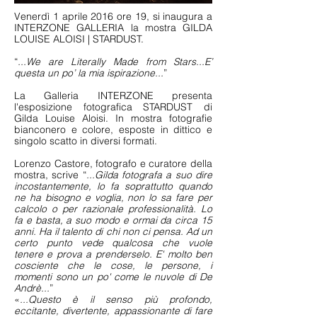
Venerdì 1 aprile 2016 ore 19, si inaugura a
INTERZONE GALLERIA la mostra GILDA
LOUISE ALOISI | STARDUST.
“
...We are Literally Made from Stars...E’
questa un po’ la mia ispirazione...
”
La Galleria INTERZONE presenta
l'esposizione fotografica STARDUST di
Gilda Louise Aloisi. In mostra fotografie
bianconero e colore, esposte in dittico e
singolo scatto in diversi formati.
Lorenzo Castore, fotografo e curatore della
mostra, scrive “
...Gilda fotografa a suo dire
incostantemente, lo fa soprattutto quando
ne ha bisogno e voglia, non lo sa fare per
calcolo o per razionale professionalità. Lo
fa e basta, a suo modo e ormai da circa 15
anni. Ha il talento di chi non ci pensa. Ad un
certo punto vede qualcosa che vuole
tenere e prova a prenderselo. E' molto ben
cosciente che le cose, le persone, i
momenti sono un po' come le nuvole di De
Andrè...
”
«
...Questo è il senso più profondo,
eccitante, divertente, appassionante di fare