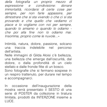
della fotografia un proprio mezzo di
espressione e condivisione: donare
immortalità, ricordarsi di certe cose per
sempre, per non farle appassire, per
dimostrare che si sta vivendo o che ci si sta
provando e che quello che vediamo ci
piace e lo vogliamo con noi per sempre,
quando lo amiamo o quando lo odiamo -
che poi alla fine non lo odiamo mai.
Insomma, proprio come le nuvole...
»
Intimità, natura, dolore, passione, solcano
una traccia indelebile nel percorso
dell’artista.
Nelle immagini di Gilda Aloisi c’è bellezza,
una bellezza che emerge dall’oscurità, dal
dolore, o dalla profondità di un cielo
stellato e dalle fronde fitte di un bosco.
Sono fotografie che si fermano sospese in
un respiro trattenuto, per durare nel tempo
e accompagnarci.
In occasione dell’inaugurazione della
mostra verrà presentato il SESTO di una
serie di POSTER da collezione in tiratura
limitata, prodotti da INTERZONE insieme a
LUCE.