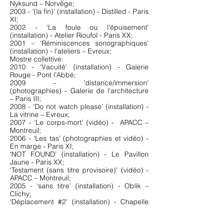
Nyksund – Norvège;
2003 - ’(la fin)’ (installation) - Distilled - Paris
XI;
2002 - ‘La foule ou l'épuisement’
(installation) - Atelier Rioufol - Paris XX;
2001 – ‘Réminiscences sonographiques’
(installation) - l'ateliers – Evreux;
Mostre collettive:
2010 - ‘Vacuité‘ (installation) - Galerie
Rouge - Pont l’Abbé;
2009 - ‘distance/immersion’
(photographies) - Galerie de l'architecture
– Paris III;
2008 - ‘Do not watch please’ (installation) -
La vitrine – Evreux;
2007 - ‘Le corps-mort’ (vidéo) - APACC –
Montreuil;
2006 - ‘Les tas’ (photographies et vidéo) -
En marge - Paris XI;
‘NOT FOUND’ (installation) - Le Pavillon
Jaune - Paris XX;
‘Testament (sans titre provisoire)’ (vidéo) -
APACC – Montreuil;
2005 - ‘sans titre’ (installation) - Oblik –
Clichy;
‘Déplacement #2’ (installation) - Chapelle
des pénitents – Aniane;
‘Tableau de chasse’ (installation) - Distilled