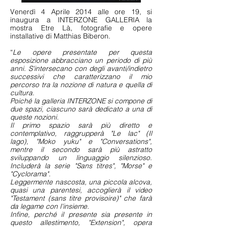
Venerdì 4 Aprile 2014 alle ore 19, si
inaugura a INTERZONE GALLERIA la
mostra Etre Là, fotografie e opere
installative di Matthias Biberon.
“
Le opere presentate per questa
esposizione abbracciano un periodo di più
anni. S'intersecano con degli avanti/indietro
successivi che caratterizzano il mio
percorso tra la nozione di natura e quella di
cultura.
Poiché la galleria INTERZONE si compone di
due spazi, ciascuno sarà dedicato a una di
queste nozioni.
Il primo spazio sarà più diretto e
contemplativo, raggrupperà "Le lac" (Il
lago), "Moko yuku" e "Conversations",
mentre il secondo sarà più astratto
sviluppando un linguaggio silenzioso.
Includerà la serie "Sans titres", "Morse" e
"Cyclorama".
Leggermente nascosta, una piccola alcova,
quasi una parentesi, accoglierà il video
"Testament (sans titre provisoire)" che farà
da legame con l'insieme.
Infine, perché il presente sia presente in
questo allestimento, "Extension", opera