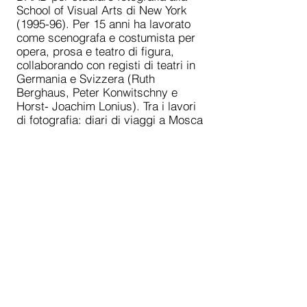
School of Visual Arts di New York
(1995-96). Per 15 anni ha lavorato
come scenografa e costumista per
opera, prosa e teatro di figura,
collaborando con registi di teatri in
Germania e Svizzera (Ruth
Berghaus, Peter Konwitschny e
Horst- Joachim Lonius). Tra i lavori
di fotografia: diari di viaggi a Mosca
e New York. Parallelamente al suo
lavoro artistico, lavora anche con
persone disabili in un laboratorio
d'arte, condividendo la gioia
dell'espressione creativa.
CONTACT
Via Macerata 46 - 00176 Roma (I)
T.
+393475446148