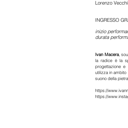
Lorenzo Vecch
INGRESSO GR
inizio performa
durata perfor
Ivan Macera
, so
la radice è la s
progettazione e s
utilizza in ambito
suono della pietra
https://www.iva
https://www.ins