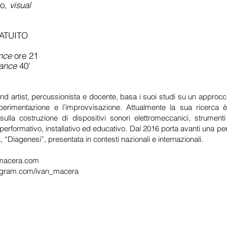
io,
visual
ATUITO
nce
ore 21
mance
40'
und artist, percussionista e docente, basa i suoi studi su un approc
perimentazione e l’improvvisazione. Attualmente la sua ricerca è 
ulla costruzione di dispositivi sonori elettromeccanici, strumenti
 performativo, installativo ed educativo. Dal 2016 porta avanti una pe
, “Diagenesi”, presentata in contesti nazionali e internazionali.
nmacera.com
tagram.com/ivan_macera