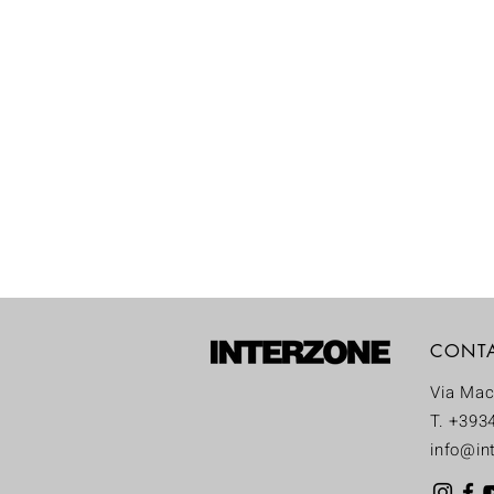
CONT
Via Mac
T. +393
info@int