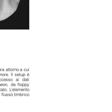
ra attorno a cui
umore. Il setup è
accesso ai dati
neon, da floppy
tato. L’elemento
 flusso timbrico