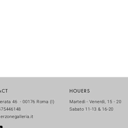
ACT
HOUERS
erata 46 - 00176 Roma (I)
Martedì - Venerdì, 15 - 20
475446148
Sabato 11-13 & 16-20
erzonegalleria.it