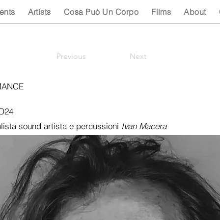
ents
Artists
Cosa Può Un Corpo
Films
About
Previous
Next
MANCE
2O24
lista sound artista e percussioni
Ivan Macera