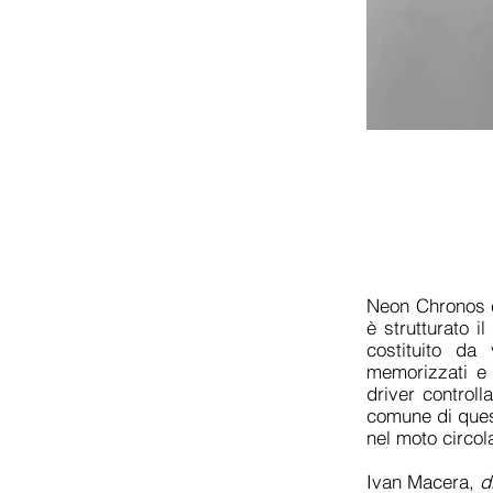
Neon Chronos è 
è strutturato i
costituito da 
memorizzati e 
driver controll
comune di quest
nel moto circol
Ivan Macera,
d