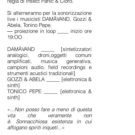
regia di Insect Panic & Cloro.
Si alterneranno per la sonorizzazione
live i musicisti DAMĀVAND, Gozzi &
Abela, Tonino Pepe.
― proiezione in loop ____ inizio ore
19:OO
DAMĀVAND _____ [sintetizzatori
analogici, droni,oggetti comuni
amplificati, musica generativa,
campioni audio, field recordings e
strumenti acustici tradizionali]
GOZZI & ABELA _____ [elettronica &
sinth]
TONICO PEPE _____ [elettronica &
sinth]
«
...Non posso fare a meno di questa
vita che veramente non
è. Sonnacchiosa esistenza in cui
affogano spiriti inqueti...
»