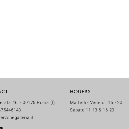
ACT
HOUERS
erata 46 - 00176 Roma (I)
Martedì - Venerdì, 15 - 20
475446148
Sabato 11-13 & 16-20
erzonegalleria.it