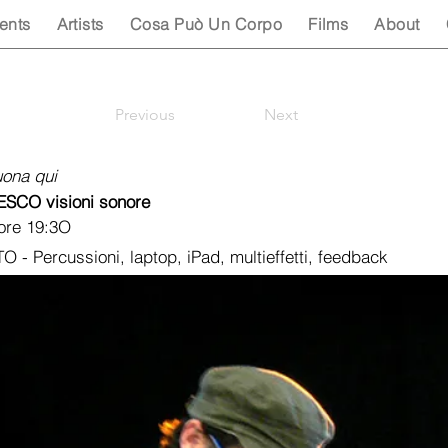
ents
Artists
Cosa Può Un Corpo
Films
About
Previous
Next
ona qui
SCO visioni sonore
 ore 19:3O
- Percussioni, laptop, iPad, multieffetti, feedback