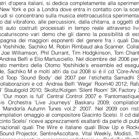
atri d'opera italiani, si dedica completamente alla sperime
a New York e poi a Londra dove entra in contatto con la sc
studi si concentrano sulla musica elettroacustica sperimental
no dal vibrafono, alle percussioni, dalla chitarra, a oggetti 
ti auto costruiti processati in tempo reale attraverso liv
caturiscono vari demo che gli danno la possibilità di ess
mpagnia dei maggiori esponenti del genere fra i quali Da
 Yoshihide, Sachiko M, Robin Rimbaud aka Scanner. Collab
 Joe Williamson, Phil Durrant, Tim Hodgkinson, Tom Chant, 
 Andrea Belfi e Elio Martusciello. Nel dicembre del 2006 per
tato membro della Otomo Yoshihide's ensemble ed esegui
e, Sachiko M e molti altri da cui 2008 si è il cd 'Core-An
id Toop 'Sound Body' del 2007 per l'etichetta Samadhi 
 collaborazioni e cd: Andrea Belfi 'Wege' Room40 2012; Raf
I' Staubgold 2010; Skoltz/Kolgen 'Silent Room' SK Factory 
'Our moon is full' Central Control 2007 e 'Fantomastique
is Orchestra 'Live Journeys' Baskaru 2009; compilation
'Mandorla Autumn Tunes vol.2' 2007. Nel 2009 con ris
pilation omaggio al compositore Giacinto Scelsi. Il cd dal 
nto Scelsi' riceve apprezzamenti esaltanti da parte di pubbl
rnazionali quali The Wire e italiane quali Blow Up e Rocke
ound Projector, SentireAscoltare, Vital Weekly, Modisti, T