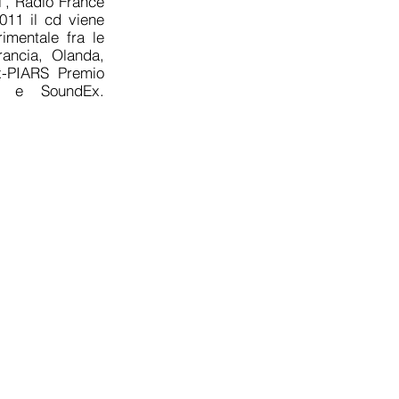
i', Radio France
11 il cd viene
imentale fra le
rancia, Olanda,
ex-PIARS Premio
om e SoundEx.