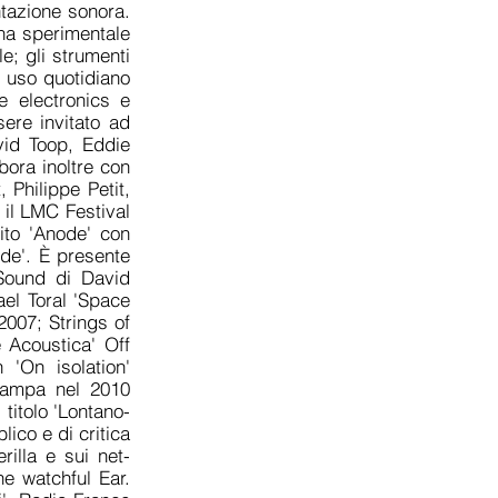
ntazione sonora.
ena sperimentale
e; gli strumenti
di uso quotidiano
e electronics e
ere invitato ad
vid Toop, Eddie
ora inoltre con
Philippe Petit,
 il LMC Festival
to 'Anode' con
ode'. È presente
Sound di David
ael Toral 'Space
2007; Strings of
 Acoustica' Off
 'On isolation'
tampa nel 2010
titolo 'Lontano-
ico e di critica
rilla e sui net-
he watchful Ear.