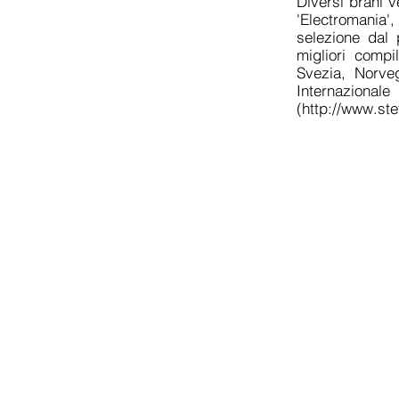
Diversi brani v
'Electromania
selezione dal 
migliori compi
Svezia, Norveg
Internaziona
(
http://www.ste