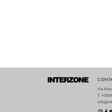
CONT
Via Mac
T. +393
info@int