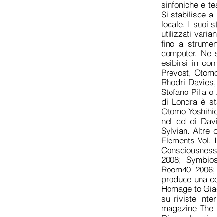
sinfoniche e te
Si stabilisce 
locale. I suoi 
utilizzati varia
fino a strumen
computer. Ne s
esibirsi in co
Prevost, Otomo
Rhodri Davies,
Stefano Pilia e
di Londra è s
Otomo Yoshihid
nel cd di Dav
Sylvian. Altre
Elements Vol. I
Consciousness 
2008; Symbios
Room40 2006; 
produce una com
Homage to Giaci
su riviste inte
magazine The S