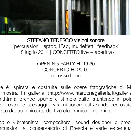
STEFANO TEDESCO visioni sonore
[percussioni, laptop, iPad, multieffetti, feedback]
18 luglio 2014 | CONCERTO live + aperitivo
OPENING PARTY H. 19:30
CONCERTO H. 20:00
Ingresso libero
e è ispirata e costruita sulle opere fotografiche di M
 mostra in galleria (
http://www.interzonegalleria.it/galleri
i.html);
prende spunto e stimolo dalle istantanee in pol
r costruire paesaggi e visioni sonore utilizzando percussio
to dal cortocircuito dei live electronics e del mixer.
co
è vibrafonista, compositore, sound designer e produ
rcussioni al conservatorio di Brescia e varie esperien