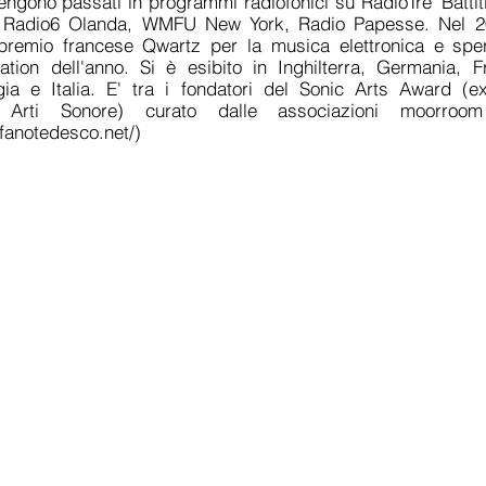
engono passati in programmi radiofonici su RadioTre 'Battit
', Radio6 Olanda, WMFU New York, Radio Papesse. Nel 20
premio francese Qwartz per la musica elettronica e sper
lation dell'anno. Si è esibito in Inghilterra, Germania, F
ia e Italia. E' tra i fondatori del Sonic Arts Award (
le Arti Sonore) curato dalle associazioni moorro
fanotedesco.net/)