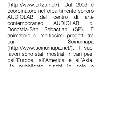
(
http://www.ertza.net/).
Dal 2003 è
coordinatore nel dipartimento sonoro
AUDIOLAB del centro di arte
contemporaneo AUDIOLAB di
Donostia‐San Sebastian (SP). È
animatore di moltissimi progetti tra
cui Soinumapa
(
http://www.soinumapa.net/).
I suoi
lavori sono stati mostrati in vari pesi
dall’Europa, all’America e all’Asia.
Ha pubblicato dischi in solo e
collaborato con artisti come
Francisco Lopez, Eddie Prevost,
Mattin, TV Pow.
[
http://www.euskara.it
]
CONTACT