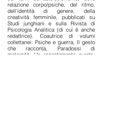
relazione corpo/psiche, del ritmo,
dell'identità di genere, della
creatività femminile, pubblicati su
Studi junghiani e sulla Rivista di
Psicologia Analitica (di cui è anche
redattrice). Coautrice di volumi
collettanei: Psiche e guerra, Il gesto
che racconta, Paradossi di
maternità. Ha recentemente curato,
con Giuseppe Andreetto, il volume:
Mondi in un rettangolo. Il gioco della
sabbia: aperture sul limite nel setting
analitico. Vive e lavora a Roma.
CONTACT
Via Macerata 46 - 00176 Roma (I)
T.
+393475446148
info@interzonegalleria.it