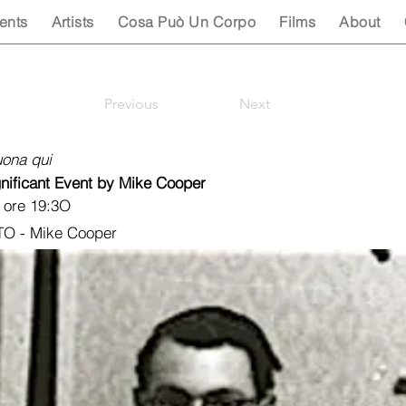
ents
Artists
Cosa Può Un Corpo
Films
About
Previous
Next
ona qui
gnificant Event by Mike Cooper
 ore 19:3O
O - Mike Cooper