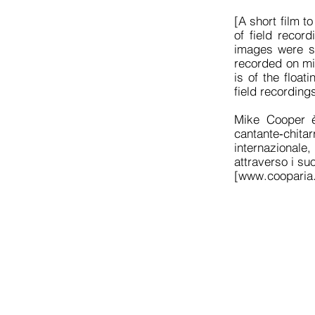
[A short film 
of field record
images were sh
recorded on min
is of the float
field recording
Mike Cooper è 
cantante‐chita
internazionale
attraverso i suo
[
www.cooparia