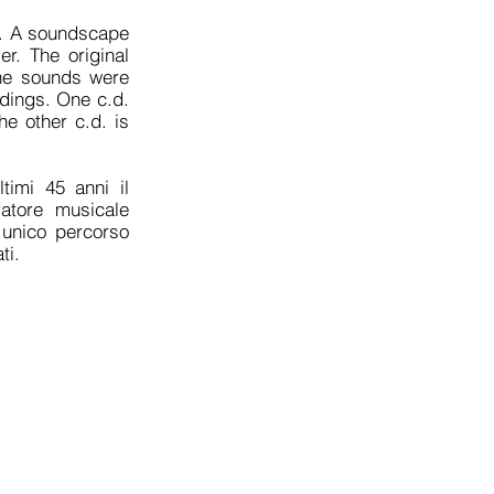
ct. A soundscape
er. The original
The sounds were
rdings. One c.d.
he other c.d. is
timi 45 anni il
ratore musicale
n unico percorso
ti.