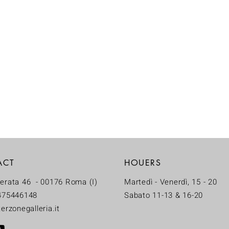
ACT
HOUERS
erata 46 - 00176 Roma (I)
Martedì - Venerdì, 15 - 20
475446148
Sabato 11-13 & 16-20
erzonegalleria.it