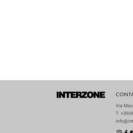
CONT
Via Mac
T. +393
info@int