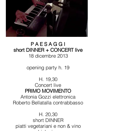
P A E S A G G I
short DINNER + CONCERT live
18 dicembre 2013
opening party h. 19
H. 19,30
Concert live
PRIMO MOVIMENTO
Antonia Gozzi elettronica
Roberto Bellatalla contrabbasso
H. 20,30
short DINNER
piatti vegetariani e non & vino