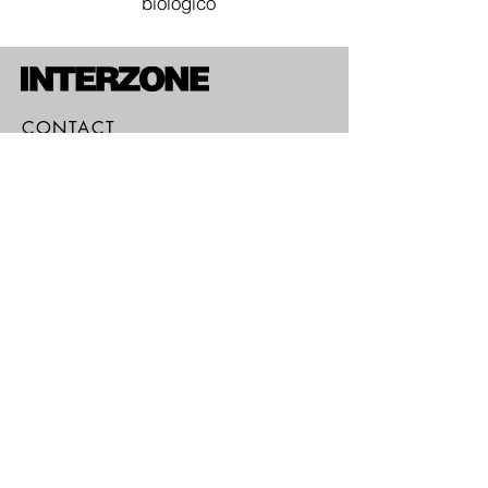
biologico
CONTACT
Via Macerata 46 - 00176 Roma (I)
T.
+393475446148
info@interzonegalleria.it
HOUERS
Martedì - Venerdì, 15 - 20
Sabato 11-13 & 16-20
NEWSLETTER
Sottoscrivi Ora