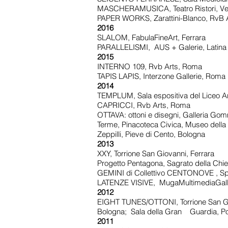
MASCHERAMUSICA, Teatro Ristori, Ve
PAPER WORKS, Zarattini-Blanco, RvB 
2016
SLALOM, FabulaFineArt, Ferrara
PARALLELISMI, AUS + Galerie, Latina
2015
INTERNO 109, Rvb Arts, Roma
TAPIS LAPIS, Interzone Gallerie, Roma
2014
TEMPLUM, Sala espositiva del Liceo Ar
CAPRICCI, Rvb Arts, Roma
OTTAVA: ottoni e disegni, Galleria Go
Terme, Pinacoteca Civica, Museo della 
Zeppilli, Pieve di Cento, Bologna
2013
XXY, Torrione San Giovanni, Ferrara
Progetto Pentagona, Sagrato della Chie
GEMINI di Collettivo CENTONOVE , Spa
LATENZE VISIVE, MugaMultimediaGall
2012
EIGHT TUNES/OTTONI, Torrione San Giov
Bologna; Sala della Gran Guardia, Port
2011