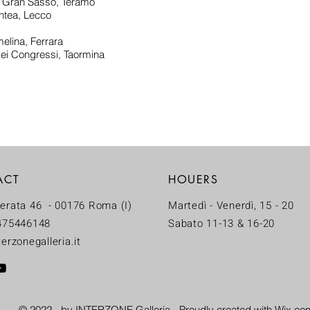
l Gran Sasso, Teramo
ntea, Lecco
elina, Ferrara
i Congressi, Taormina
ACT
HOUERS
erata 46 - 00176 Roma (I)
Martedì - Venerdì, 15 - 20
475446148
Sabato 11-13 & 16-20
erzonegalleria.it
© 2022 -
by INTERZONE Galleria -
Proudly created with
Wix.co