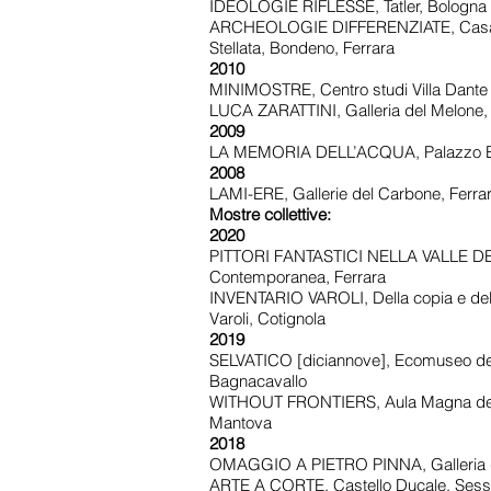
IDEOLOGIE RIFLESSE, Tatler, Bologna
ARCHEOLOGIE DIFFERENZIATE, Casa d
Stellata, Bondeno, Ferrara
2010
MINIMOSTRE, Centro studi Villa Dante 
LUCA ZARATTINI, Galleria del Melone,
2009
LA MEMORIA DELL’ACQUA, Palazzo Bel
2008
LAMI-ERE, Gallerie del Carbone, Ferra
Mostre collettive:
2020
PITTORI FANTASTICI NELLA VALLE DEL 
Contemporanea, Ferrara
INVENTARIO VAROLI, Della copia e del
Varoli, Cotignola
2019
SELVATICO [diciannove], Ecomuseo delle
Bagnacavallo
WITHOUT FRONTIERS, Aula Magna dell’
Mantova
2018
OMAGGIO A PIETRO PINNA, Galleria d
ARTE A CORTE, Castello Ducale, Sess