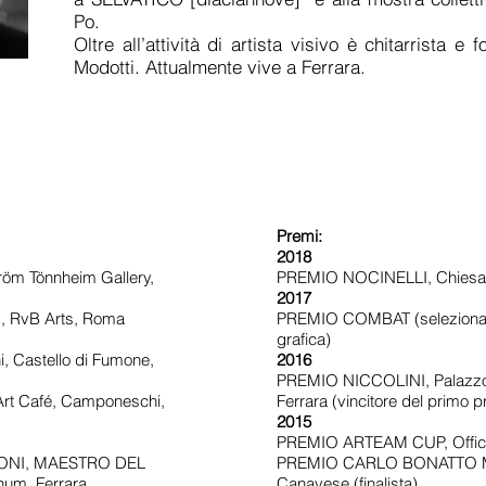
Po.
Oltre all’attività di artista visivo è chitarrista 
Modotti. Attualmente vive a Ferrara.
Premi:
2018
m Tönnheim Gallery,
PREMIO NOCINELLI, Chiesa del
2017
RvB Arts, Roma
PREMIO COMBAT (selezionato
grafica)
, Castello di Fumone,
2016
PREMIO NICCOLINI, Palazzo 
rt Café, Camponeschi,
Ferrara (vincitore del primo 
2015
PREMIO ARTEAM CUP, Officina 
ONI, MAESTRO DEL
PREMIO CARLO BONATTO MINE
um, Ferrara
Canavese (finalista)