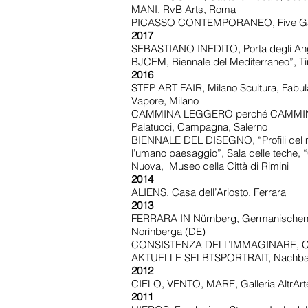
MANI, RvB Arts, Roma
PICASSO CONTEMPORANEO, Five Gall
2017
SEBASTIANO INEDITO, Porta degli Ange
BJCEM, Biennale del Mediterraneo”, Ti
2016
STEP ART FAIR, Milano Scultura, Fabula
Vapore, Milano
CAMMINA LEGGERO perché CAMMINI
Palatucci, Campagna, Salerno
BIENNALE DEL DISEGNO, “Profili del mo
l’umano paesaggio”, Sala delle teche, 
Nuova, Museo della Città di Rimini
2014
ALIENS, Casa dell’Ariosto, Ferrara
2013
FERRARA IN Nürnberg, Germanischen
Norinberga (DE)
CONSISTENZA DELL’IMMAGINARE, Casa
AKTUELLE SELBTSPORTRAIT, Nachbarsc
2012
CIELO, VENTO, MARE, Galleria AltrArt
2011