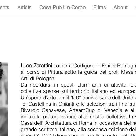
ents
Artists
Cosa Può Un Corpo
Films
About
Luca Zarattini
nasce a Codigoro in Emilia Romagna 
al corso di Pittura sotto la guida del prof. Mass
Arti di Bologna.
Da ricordarsi in questi ultimi anni di attività, 
collettive sparse sul territorio italiano ed europeo
Un’opera d’arte per il 150° anniversario dell’Unità 
di Castellina in Chianti e le selezioni tra i finalis
Rivarolo Canavese, ArteamCup di Venezia e al 
inoltre la partecipazione alla mostra collettiva In
Casa dell’ Architettura di Roma in occasione del 
grande scrittore italiano, alla seconda edizione de
a SELVATICO [diaciannove] e alla mostra collettiva 