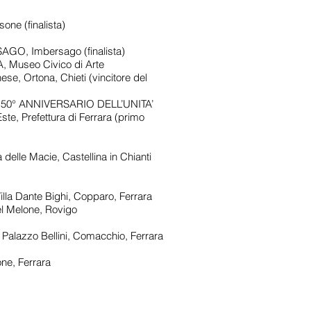
ne (finalista)
O, Imbersago (finalista)
Museo Civico di Arte
e, Ortona, Chieti (vincitore del
150° ANNIVERSARIO DELL’UNITA’
ste, Prefettura di Ferrara (primo
lle Macie, Castellina in Chianti
la Dante Bighi, Copparo, Ferrara
l Melone, Rovigo
azzo Bellini, Comacchio, Ferrara
ne, Ferrara