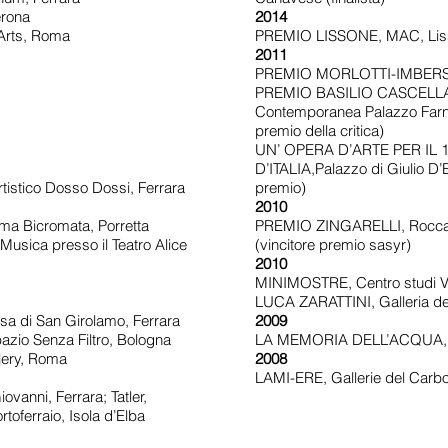
rona
2014
Arts, Roma
PREMIO LISSONE, MAC, Lisso
2011
PREMIO MORLOTTI-IMBERSAG
PREMIO BASILIO CASCELLA, 
Contemporanea Palazzo Farnes
premio della critica)
UN’ OPERA D’ARTE PER IL 
D’ITALIA,Palazzo di Giulio D’E
tistico Dosso Dossi, Ferrara
premio)
2010
mma Bicromata, Porretta
PREMIO ZINGARELLI, Rocca de
Musica presso il Teatro Alice
(vincitore premio sasyr)
2010
MINIMOSTRE, Centro studi Vil
LUCA ZARATTINI, Galleria de
sa di San Girolamo, Ferrara
2009
zio Senza Filtro, Bologna
LA MEMORIA DELL’ACQUA, Pal
ery, Roma
2008
LAMI-ERE, Gallerie del Carbo
anni, Ferrara; Tatler,
oferraio, Isola d’Elba