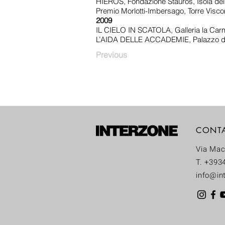
HIEROS, Fondazione Stauros, Isola de
Premio Morlotti-Imbersago, Torre Visco
2009
IL CIELO IN SCATOLA, Galleria la Carm
L’AIDA DELLE ACCADEMIE, Palazzo de
Previous
CONT
Via Mac
T. +393
info@int