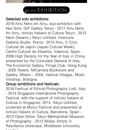
go to EXHIBITION
Selected solo exhibitions:
2018 Ainu Neno An Ainu, duo exhibition with
Neo Sora, G/P Gallery Tokyo - 2017 Ainu Neno
An Ainu, Istituto Italiano di Cultura Tokyo - 2013
Neon Dreams | Tokyo Untitled, Interzone
Galleria Studio, Roma - 2013 Ainu, II Ciclo
Cultural de Japon (Japan Cultural Week),
Centro Cultural de Abastos, Valencia, Spain -
2006 High Density for the Year of Italy in China,
presented by the Consulate General of Italy,
The Economist Gallery, Fringe Club, Hong Kong
- 2005 Towers, MiCamera Bookstore and
Gallery, Milano – 2004, Vertical Villages, Modo
Infoshop, Bologna.
Group exhibitions and festivals:
2016 Festival of Ethical Photography Lodi, Italy
- 2014 Singapore International Photography
Festival, with the support of Istituto Italiano di
Cultura in Singapore; 2014 -Tokyo Untitled,
screened at Mixtur Festival and presented at
Istituto Italiano di Cultura, Barcelona, Spain -
2013 Open Show, Tokyo Metropolitan Museum
of Photography - 2012 Midair, Artists in
Residence showcase, Middlesex University,