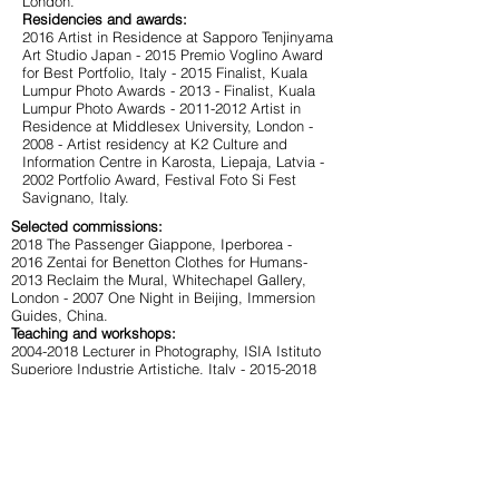
London.
Residencies and awards:
2016 Artist in Residence at Sapporo Tenjinyama
Art Studio Japan - 2015 Premio Voglino Award
for Best Portfolio, Italy - 2015 Finalist, Kuala
Lumpur Photo Awards - 2013 - Finalist, Kuala
Lumpur Photo Awards -
2011-2012
Artist in
Residence at Middlesex University, London -
2008 - Artist residency at K2 Culture and
Information Centre in Karosta, Liepaja, Latvia -
2002 Portfolio Award, Festival Foto Si Fest
Savignano, Italy.
Selected commissions:
2018 The Passenger Giappone, Iperborea -
2016 Zentai for Benetton Clothes for Humans-
2013 Reclaim the Mural, Whitechapel Gallery,
London - 2007 One Night in Beijing, Immersion
Guides, China.
Teaching and workshops:
2004-2018
Lecturer in Photography, ISIA Istituto
Superiore Industrie Artistiche, Italy -
2015-2018
Visiting lecturer, National College of Art and
Design, Dublin - 2014 Guest lecturer,
Universidade Católica Portuguesa, Portugal -
2013 Guest lecturer, National Academy of Art,
Sofia - 2011 Guest lecturer, Photography,
Moholy Nagy University of Art and Design,
Budapest.